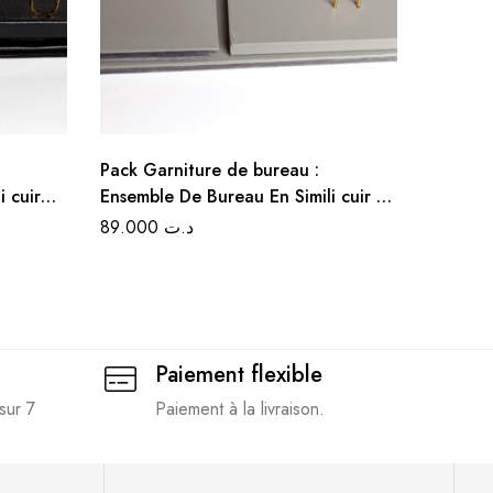
Pack Garniture de bureau :
Cartabl
 cuir
Ensemble De Bureau En Simili cuir 5
avec co
oir
Pièces – Couleur Gris Clair
89.000
د.ت
65.0
Paiement flexible
sur 7
Paiement à la livraison.