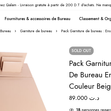
hez Qalam - Livraison gratuite à partir de 200 D.T d'achats. Ne manq
Fournitures & accessoires de Bureau
Classement & Org
 Bureau
Garniture de bureau
Pack Garniture de bureau : Ens
SOLD
OUT
Pack Garnitu
De Bureau En
Couleur Bei
89.000
د.ت
18
personnes regard