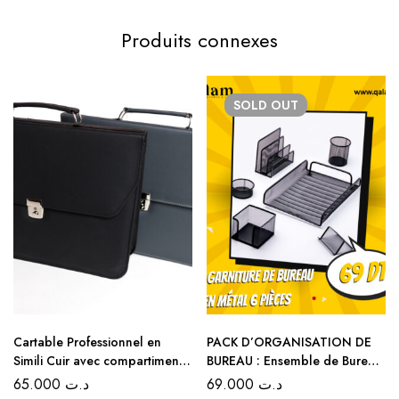
Produits connexes
SOLD
OUT
Cartable Professionnel en
PACK D’ORGANISATION DE
Simili Cuir avec compartiments
BUREAU : Ensemble de Bureau
– Noir et Gris
en Métal 6 Pièces – Couleur
65.000
د.ت
69.000
د.ت
Noir