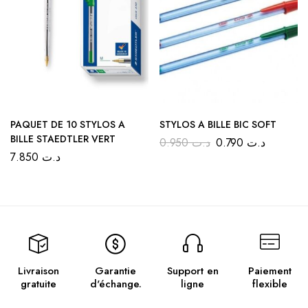
PAQUET DE 10 STYLOS A
STYLOS A BILLE BIC SOFT
BILLE STAEDTLER VERT
0.950
د.ت
0.790
د.ت
7.850
د.ت
Livraison
Garantie
Support en
Paiement
gratuite
d'échange.
ligne
flexible