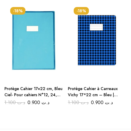
-18%
-18%
Protège Cahier 17×22 cm, Bleu
Protège Cahier à Carreaux
Ciel- Pour cahiers N°12, 24,
Vichy 17*22 cm – Bleu |
48, 72 – Idéal pour la rentrée
Couvre Livres Rentrée Discount
1.100
د.ت
0.900
د.ت
1.100
د.ت
0.900
د.ت
scolaire!