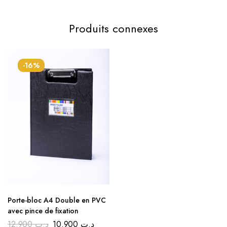
Produits connexes
-16%
Porte-bloc A4 Double en PVC
avec pince de fixation
12.900
د.ت
10.900
د.ت