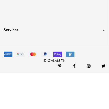
Services
© QALAM.TN