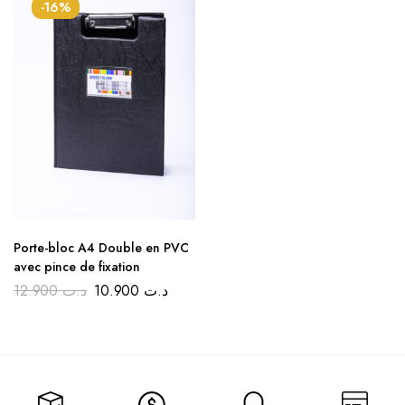
-16%
Porte-bloc A4 Double en PVC
avec pince de fixation
12.900
د.ت
10.900
د.ت