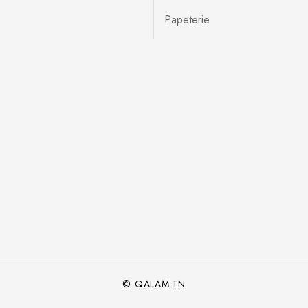
Papeterie
© QALAM.TN