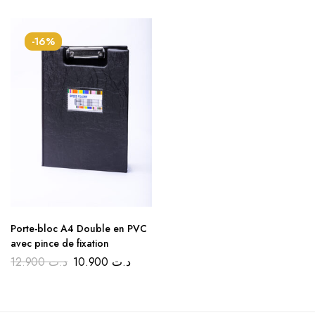
-16%
Porte-bloc A4 Double en PVC
avec pince de fixation
12.900
د.ت
10.900
د.ت