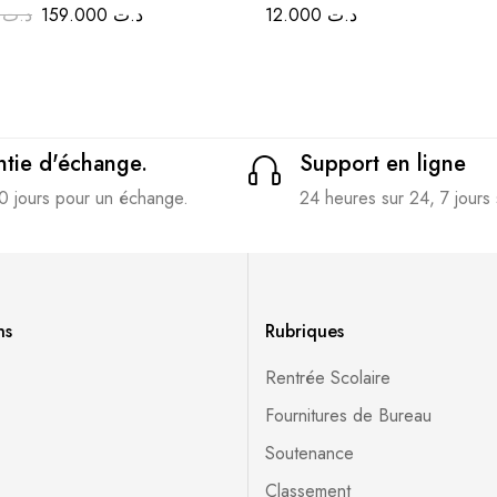
المدرسية ا
et sans allergènes majeurs –
200
د.ت
159.000
د.ت
12.000
د.ت
et facilement mélangeable
tie d'échange.
Support en ligne
0 jours pour un échange.
24 heures sur 24, 7 jours 
ns
Rubriques
Rentrée Scolaire
Fournitures de Bureau
Soutenance
Classement