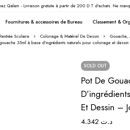
hez Qalam - Livraison gratuite à partir de 200 D.T d'achats. Ne manq
Fournitures & accessoires de Bureau
Classement & Org
Rentrée Scolaire
Coloriage & Matériel De Dessin
Gouache, 
gouache 35ml à base d'ingrédients naturels pour coloriage et dessin 
SOLD
OUT
Pot De Goua
D’ingrédient
Et Dessin – J
4.342
د.ت