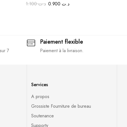
 intense
Idéal pour la rentrée scolaire!
Discoun
1.100
د.ت
0.900
د.ت
1.250
ت
Paiement flexible
sur 7
Paiement à la livraison.
Services
A propos
Grossiste Fourniture de bureau
Soutenance
Supporty