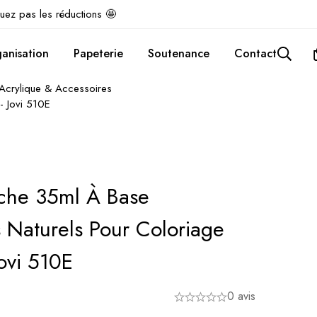
uez pas les réductions 🤩
anisation
Papeterie
Soutenance
Contact
Acrylique & Accessoires
- Jovi 510E
che 35ml À Base
s Naturels Pour Coloriage
ovi 510E
0 avis