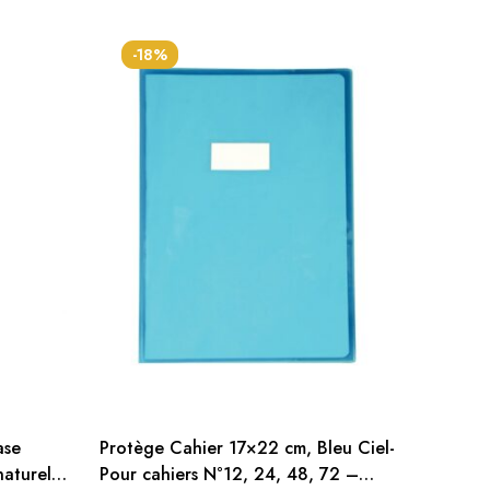
-18%
ase
Protège Cahier 17×22 cm, Bleu Ciel-
Mini G
naturels
Pour cahiers N°12, 24, 48, 72 –
Correct