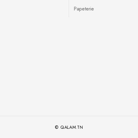
Papeterie
© QALAM.TN