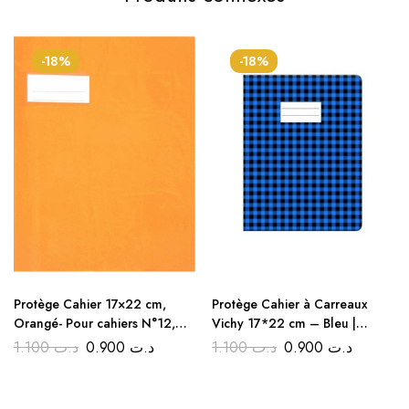
-18%
-18%
Protège Cahier 17×22 cm,
Protège Cahier à Carreaux
Orangé- Pour cahiers N°12,
Vichy 17*22 cm – Bleu |
24, 48, 72 – Idéal pour la
Couvre Livres Rentrée Discount
1.100
د.ت
0.900
د.ت
1.100
د.ت
0.900
د.ت
rentrée scolaire!