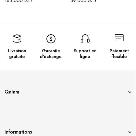
166.000
د.ت
69.000
د.ت
GRATUIT
Livraison
Garantie
Support en
Paiement
gratuite
d'échange.
ligne
flexible
Qalam
Informations