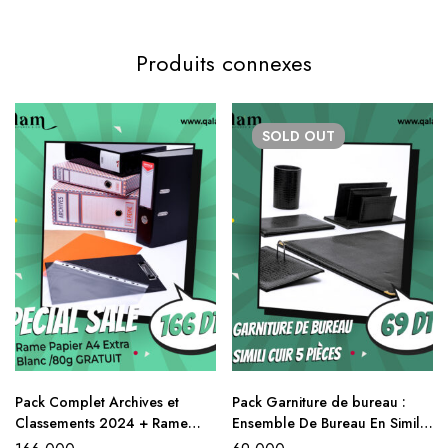
Produits connexes
SOLD
OUT
Pack Complet Archives et
Pack Garniture de bureau :
Classements 2024 + Rame
Ensemble De Bureau En Simili
Papier A4 Extra Blanc /80g
Cuir 5 Pièces – Couleur Noir