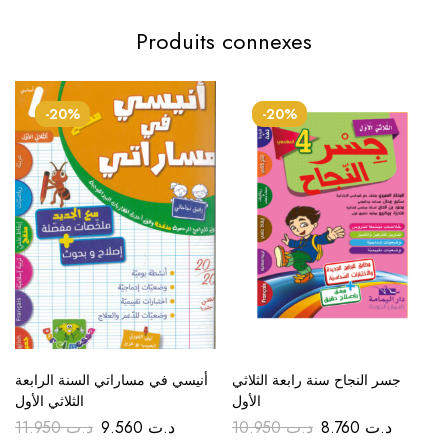
Produits connexes
-20%
-20%
جسر النجاح سنة رابعة الثلاثي
أنيسي في مساراتي السنة الرابعة
الأول
الثلاثي الأول
11.950
د.ت
9.560
د.ت
10.950
د.ت
8.760
د.ت