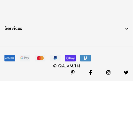
Services
© QALAM.TN