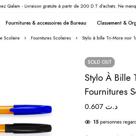
hez Qalam - Livraison gratuite à partir de 200 D.T d'achats. Ne manq
Fournitures & accessoires de Bureau
Classement & Org
ée Scolaire
Fournitures Scolaires
Stylo à bille Tri-More noir 
SOLD
OUT
Stylo À Bille
Fournitures S
0.607
د.ت
15
personnes regard