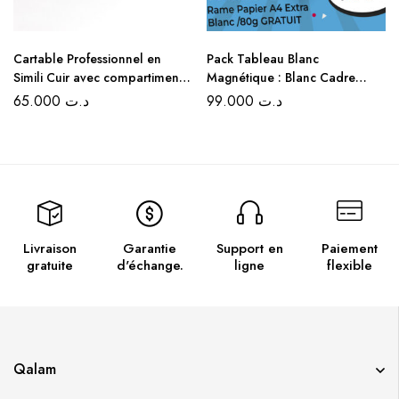
Cartable Professionnel en
Pack Tableau Blanc
Simili Cuir avec compartiments
Magnétique : Blanc Cadre
– Noir et Gris
Aluminium 60×90 CM + Rame
65.000
د.ت
99.000
د.ت
Papier A4 Extra Blanc /80g
GRATUIT
Livraison
Garantie
Support en
Paiement
gratuite
d'échange.
ligne
flexible
Qalam