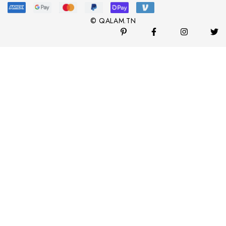
© QALAM.TN