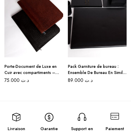
Porte-Document de Luxe en
Pack Garniture de bureau :
Cuir avec compartiments –
Ensemble De Bureau En Simili
Noir et Marron
cuir 5 Pièces – Couleur Noir
75.000
د.ت
89.000
د.ت
Livraison
Garantie
Support en
Paiement