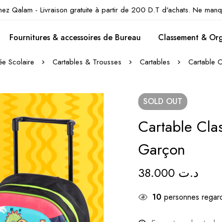
hez Qalam - Livraison gratuite à partir de 200 D.T d'achats. Ne manq
Fournitures & accessoires de Bureau
Classement & Org
ée Scolaire
Cartables & Trousses
Cartables
Cartable 
SOLD
OUT
Cartable Cla
Garçon
38.000
د.ت
10
personnes regard