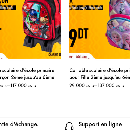
 scolaire d’école primaire
Cartable scolaire d’école pr
rçon 2ème jusqu’au 6ème
pour Fille 2ème jusqu’au 6è
د.ت
–
117.000
د.ت
99.000
د.ت
–
137.000
د.ت
tie d'échange.
Support en ligne