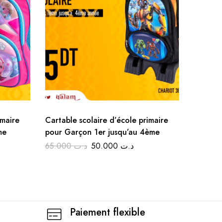
imaire
Cartable scolaire d’école primaire
Pack 3 
me
pour Garçon 1er jusqu’au 4ème
d’école
jusqu’a
65.000
د.ت
50.000
د.ت
99.0
Paiement flexible