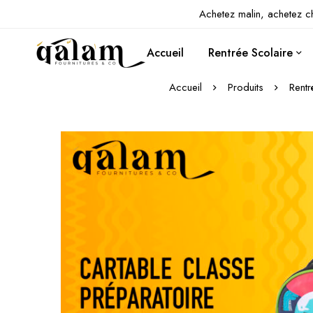
Achetez malin, achetez c
Accueil
Rentrée Scolaire
Accueil
Produits
Rentr