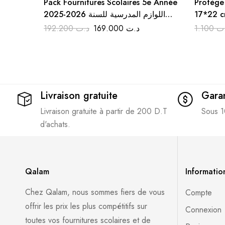
Pack Fournitures Scolaires 5e Année
Protège 
2025-2026 اللوازم المدرسية للسنة
17*22 c
الخامسة ابتدائي
192.200
د.ت
169.000
د.ت
1.100
ت
Livraison gratuite
Garan
Livraison gratuite à partir de 200 D.T
Sous 1
d'achats.
Qalam
Informatio
Chez Qalam, nous sommes fiers de vous
Compte
offrir les prix les plus compétitifs sur
Connexion
toutes vos fournitures scolaires et de