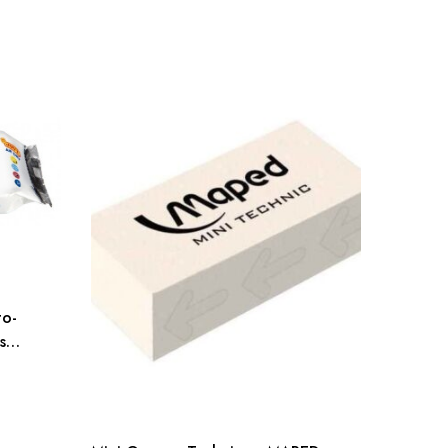
-13
to-