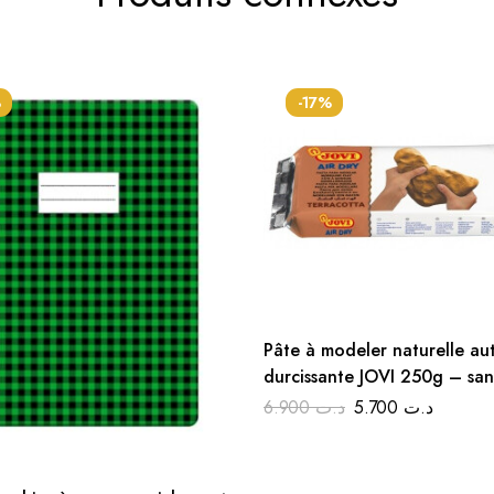
%
-17%
Pâte à modeler naturelle au
durcissante JOVI 250g – sans
cuisson, sans odeur
6.900
د.ت
5.700
د.ت