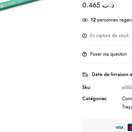
0.465
د.ت
12
personnes regard
En rupture de stock
Poser ma question
Date de livraison 
Sku:
a68
Catégories:
Corr
Traç