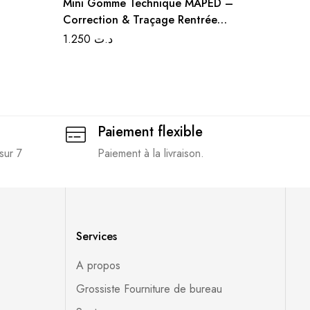
Mini Gomme Technique MAPED –
Pack Fo
Correction & Traçage Rentrée
2025-2026 رسية للسنة
Discount
ة ابتدائي
1.250
د.ت
Paiement flexible
sur 7
Paiement à la livraison.
Services
A propos
Grossiste Fourniture de bureau