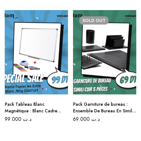
SOLD
OUT
Pack Tableau Blanc
Pack Garniture de bureau :
Magnétique : Blanc Cadre
Ensemble De Bureau En Simili
Aluminium 60×90 CM + Rame
Cuir 5 Pièces – Couleur Noir
99.000
د.ت
69.000
د.ت
Papier A4 Extra Blanc /80g
GRATUIT