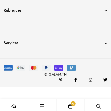
Rubriques
Services
© QALAM.TN
0