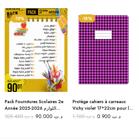
-15%
-18%
Pack Fournitures Scolaires 2e
Protège cahiers à carreaux
Année 2025-2026 اللوازم
Vichy violet 17*22cm pour la
المدرسية للسنة الثانية ابتدائي
rentrée scolaire
105.450
د.ت
90.000
د.ت
1.100
د.ت
0.900
د.ت