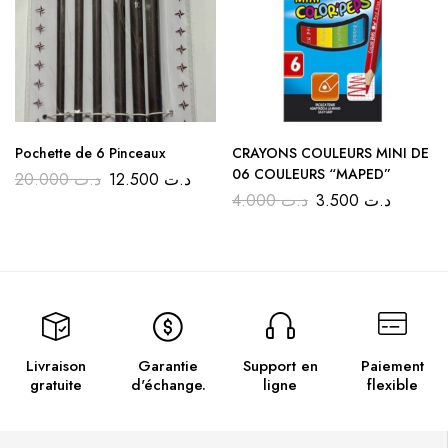
Pochette de 6 Pinceaux
CRAYONS COULEURS MINI DE
06 COULEURS “MAPED”
20.000
د.ت
12.500
د.ت
4.000
د.ت
3.500
د.ت
Livraison
Garantie
Support en
Paiement
gratuite
d'échange.
ligne
flexible