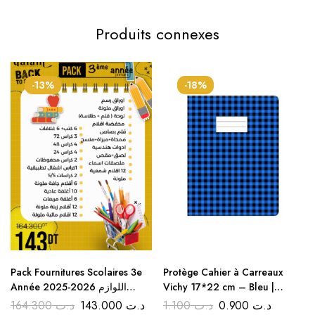
Produits connexes
-13%
-18%
Pack Fournitures Scolaires 3e
Protège Cahier à Carreaux
Année 2025-2026 اللوازم
Vichy 17*22 cm – Bleu |
المدرسية للسنة الثالثة ابتدائي
Couvre Livres Rentrée Discount
164.300
د.ت
143.000
د.ت
1.100
د.ت
0.900
د.ت