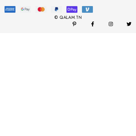
© QALAM.TN