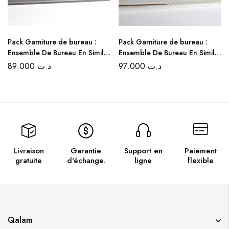
Pack Garniture de bureau :
Pack Garniture de bureau :
Ensemble De Bureau En Simili
Ensemble De Bureau En Simili
cuir 5 Pièces – Couleur Gris
cuir Croco 5 Pièces – Couleur
89.000
د.ت
97.000
د.ت
Clair
Blanc
Livraison
Garantie
Support en
Paiement
gratuite
d'échange.
ligne
flexible
Qalam