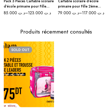
Pack 3 Pieces Cartable scolaire
Cartable scolaire d’école
d’école primaire pour Fille
primaire pour Fille 2ème
2ème jusqu’au 6ème
jusqu’au 6ème
85.000
د.ت
–
123.000
د.ت
79.000
د.ت
–
117.000
د.ت
Produits récemment consultés
SOLD
OUT