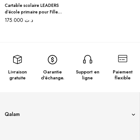
Cartable scolaire LEADERS
d’école primaire pour Fille
3ème jusqu’au 6ème
175.000
د.ت
Livraison
Garantie
Support en
Paiement
gratuite
d'échange.
ligne
flexible
Qalam