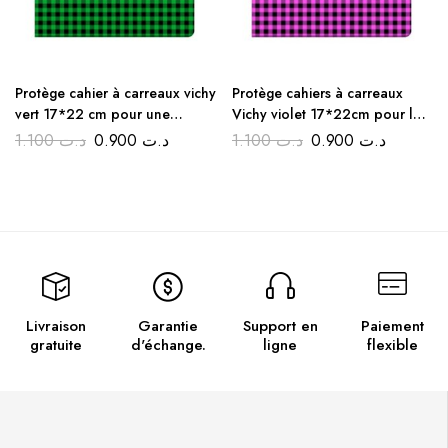
Protège cahier à carreaux vichy
Protège cahiers à carreaux
vert 17*22 cm pour une
Vichy violet 17*22cm pour la
rentrée discount
rentrée scolaire
1.100
د.ت
0.900
د.ت
1.100
د.ت
0.900
د.ت
Livraison
Garantie
Support en
Paiement
gratuite
d'échange.
ligne
flexible