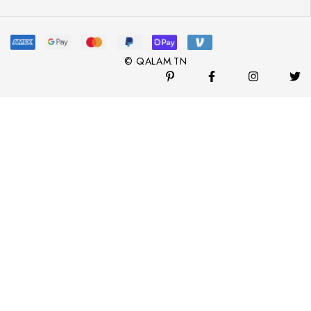
© QALAM.TN