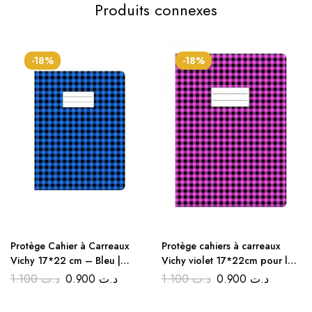
Produits connexes
-18%
-18%
Protège Cahier à Carreaux
Protège cahiers à carreaux
Vichy 17*22 cm – Bleu |
Vichy violet 17*22cm pour la
Couvre Livres Rentrée Discount
rentrée scolaire
1.100
د.ت
0.900
د.ت
1.100
د.ت
0.900
د.ت