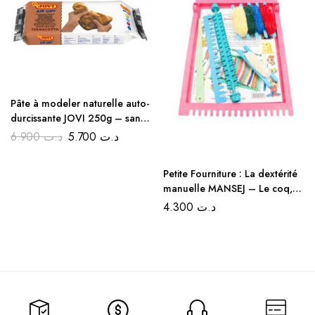
Pâte à modeler naturelle auto-
durcissante JOVI 250g – sans
cuisson, sans odeur
6.900
د.ت
5.700
د.ت
Petite Fourniture : La dextérité
manuelle MANSEJ – Le coq,
idéale pour la rentrée
4.300
د.ت