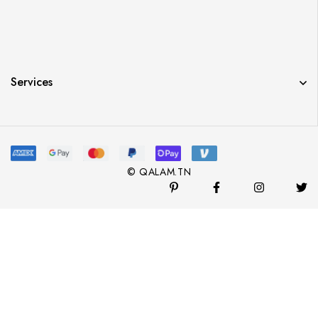
Services
© QALAM.TN