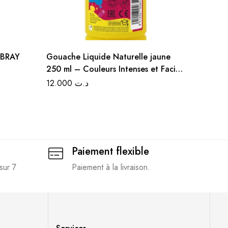
LBRAY
Gouache Liquide Naturelle jaune
Coffret
250 ml – Couleurs Intenses et Facile
20.
à Mélanger
12.000
د.ت
Paiement flexible
sur 7
Paiement à la livraison.