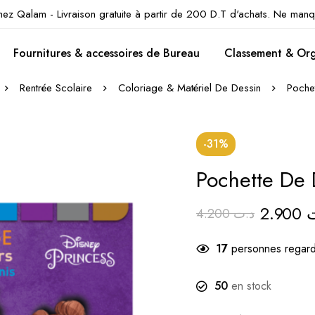
hez Qalam - Livraison gratuite à partir de 200 D.T d'achats. Ne manq
Fournitures & accessoires de Bureau
Classement & Org
Rentrée Scolaire
Coloriage & Matériel De Dessin
Poche
-31%
Pochette De
2.900
4.200
د.ت
19
personnes regard
50
en stock