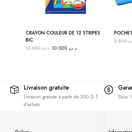
CRAYON COULEUR DE 12 STRIPES
POCHET
BIC
2.500
ت
12.650
د.ت
10.000
د.ت
Livraison gratuite
Garan
Livraison gratuite à partir de 200 D.T
Sous 1
d'achats.