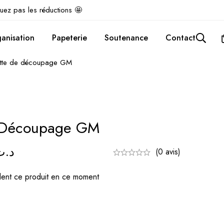
uez pas les réductions 🤩
anisation
Papeterie
Soutenance
Contact
tte de découpage GM
 Découpage GM
د.ت
(0 avis)
ent ce produit en ce moment