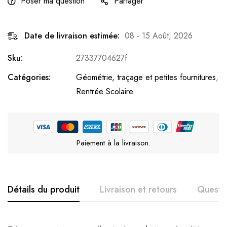
Poser ma question
Partager
Date de livraison estimée:
08 - 15 Août, 2026
Sku:
27337704627f
Catégories:
Géométrie, traçage et petites fournitures
,
Rentrée Scolaire
Paiement à la livraison.
Détails du produit
Livraison et retours
Questi