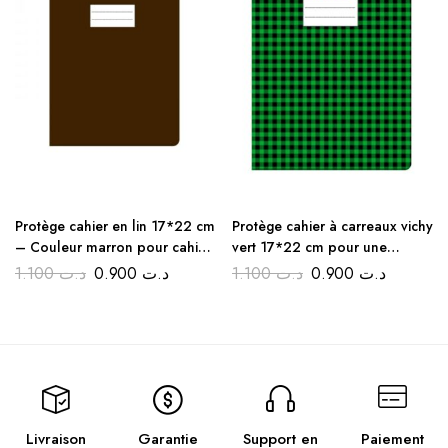
Protège cahier en lin 17*22 cm
Protège cahier à carreaux vichy
– Couleur marron pour cahier
vert 17*22 cm pour une
N°24, 72, 48..
rentrée discount
1.100
د.ت
0.900
د.ت
1.100
د.ت
0.900
د.ت
Livraison
Garantie
Support en
Paiement