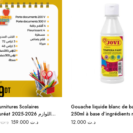
%
rnitures Scolaires
Gouache liquide blanc de b
éat 2025-2026 اللوازم
250ml à base d’ingrédients 
المدرسية ا
et sans allergènes majeurs –
200
د.ت
159.000
د.ت
12.000
د.ت
et facilement mélangeable