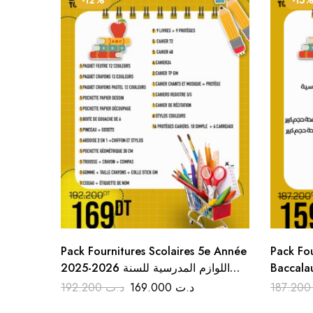
-12%
-15
Pack Fournitures Scolaires 5e Année
Pack Fou
Baccalaur
2025-2026 اللوازم المدرسية للسنة
لبكالوريا
الخامسة ابتدائي
192.200
د.ت
169.000
د.ت
187.