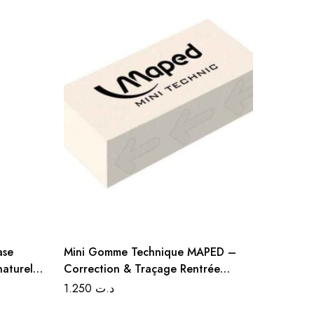
-17
Pâte à 
durcissante JOVI 2
cuisson
6.900
ت
ase
Mini Gomme Technique MAPED –
naturels
Correction & Traçage Rentrée
 intense
Discount
1.250
د.ت