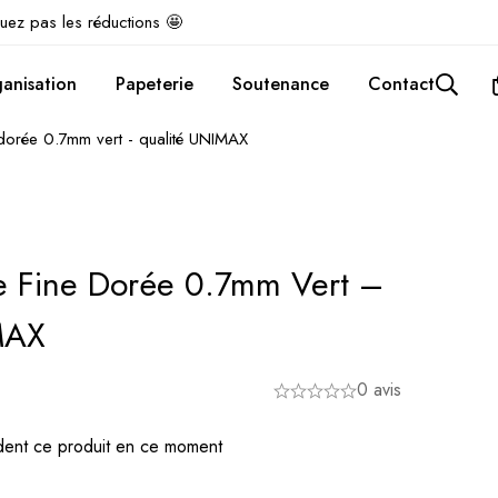
uez pas les réductions 🤩
anisation
Papeterie
Soutenance
Contact
e dorée 0.7mm vert - qualité UNIMAX
te Fine Dorée 0.7mm Vert –
MAX
0 avis
ent ce produit en ce moment