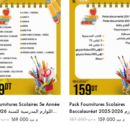
%
-15%
rnitures Scolaires 5e Année
Pack Fournitures Scolaires
Baccalauréat 2025-2026 اللوازم
اللوازم الم
المدرسية البكالوريا
الخامسة
2.200
د.ت
169.000
د.ت
187.200
د.ت
159.000
د.ت