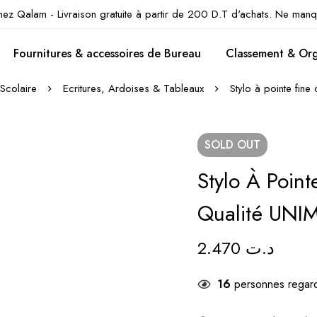
hez Qalam - Livraison gratuite à partir de 200 D.T d'achats. Ne manq
Fournitures & accessoires de Bureau
Classement & Org
 Scolaire
Ecritures, Ardoises & Tableaux
Stylo à pointe fin
SOLD
OUT
Stylo À Poin
Qualité UNI
2.470
د.ت
16
personnes regard