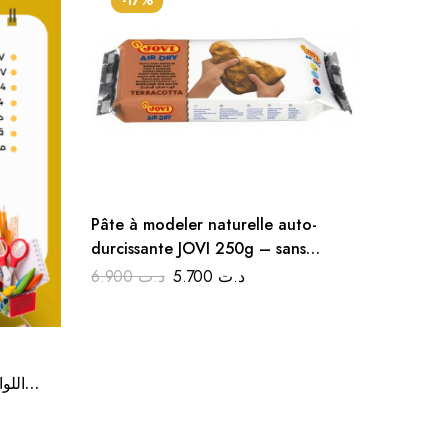
-17%
-18
Pâte à modeler naturelle auto-
durcissante JOVI 250g – sans
cuisson, sans odeur
6.900
د.ت
5.700
د.ت
Protège
violet 
scolaire
1.100
ت