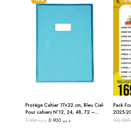
-18%
-12
Protège Cahier 17×22 cm, Bleu Ciel-
Pack Fou
Pour cahiers N°12, 24, 48, 72 –
2025-2026 درسية للسنة
Idéal pour la rentrée scolaire!
 ابتدائي
1.100
د.ت
0.900
د.ت
19