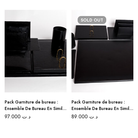
SOLD
OUT
Pack Garniture de bureau :
Pack Garniture de bureau :
Ensemble De Bureau En Simili
Ensemble De Bureau En Simili
cuir Croco 5 Pièces – Couleur
cuir 5 Pièces – Couleur Noir
97.000
د.ت
89.000
د.ت
Noir