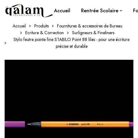
Accueil
Rentrée Scolaire
Fo
Accueil
Produits
Fournitures & accessoires de Bureau
Ecriture & Correction
Surligneurs & Fineliners
Stylo feutre pointe fine STABILO Point 88 lilas - pour une écriture
précise et durable