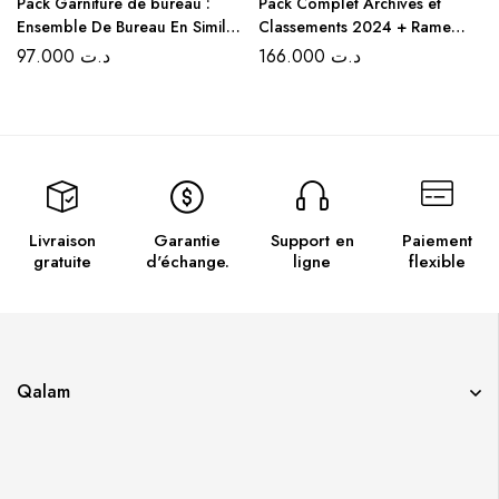
Pack Garniture de bureau :
Pack Complet Archives et
Ensemble De Bureau En Simili
Classements 2024 + Rame
cuir Croco 5 Pièces – Couleur
Papier A4 Extra Blanc /80g
97.000
د.ت
166.000
د.ت
Bleu
GRATUIT
Livraison
Garantie
Support en
Paiement
gratuite
d'échange.
ligne
flexible
Qalam