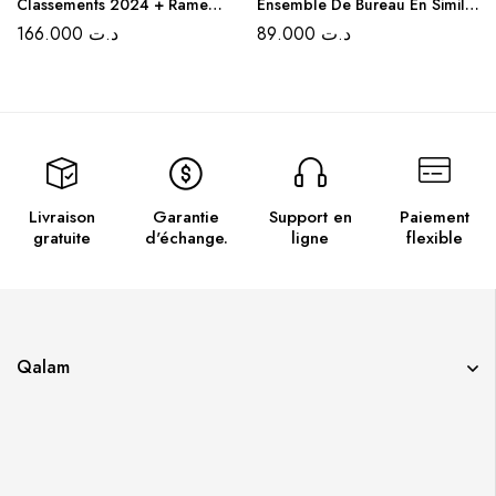
Classements 2024 + Rame
Ensemble De Bureau En Simili
Papier A4 Extra Blanc /80g
cuir 5 Pièces – Couleur Bleu
166.000
د.ت
89.000
د.ت
GRATUIT
Marine
Livraison
Garantie
Support en
Paiement
gratuite
d'échange.
ligne
flexible
Qalam