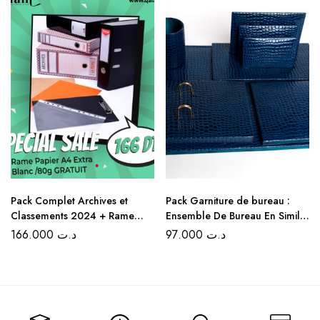
Pack Complet Archives et
Pack Garniture de bureau :
Classements 2024 + Rame
Ensemble De Bureau En Simili
Papier A4 Extra Blanc /80g
cuir Croco 5 Pièces – Couleur
166.000
د.ت
97.000
د.ت
GRATUIT
Bleu