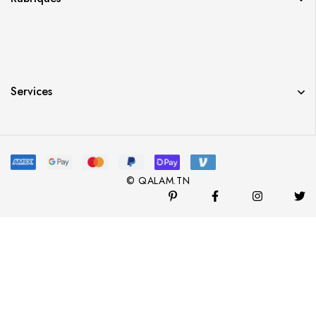
Services
© QALAM.TN