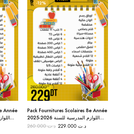
-12%
9e Année
Pack Fournitures Scolaires 8e Année
Colle f
2025-2026 اللوازم المدرسية للسنة
Idéale p
الثامنة أساسي
travaux
260.000
د.ت
229.000
د.ت
1.250
ت