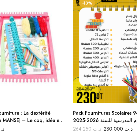
-13%
ourniture : La dextérité
Pack Fournitures Scolaires 
e MANSEJ – Le coq, idéale
2025-2026 اللوازم المدرسية للسنة
rentrée
التاسعة أساسي
د.
264.250
د.ت
230.000
د.ت