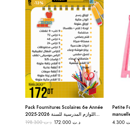
-13%
Pack Fournitures Scolaires 6e Année
Petite F
2025-2026 اللوازم المدرسية للسنة
manuell
السادسة ابتدائي
pour la 
198.300
د.ت
172.000
د.ت
4.300
ت