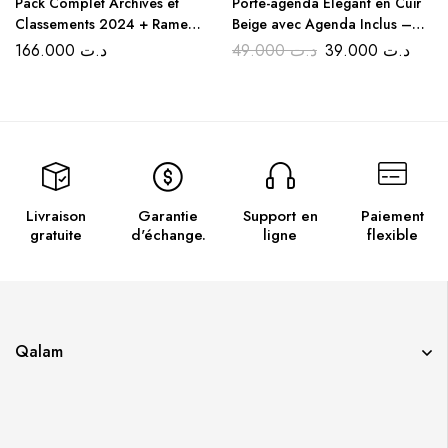
Pack Complet Archives et
Porte-agenda Élégant en Cuir
Classements 2024 + Rame
Beige avec Agenda Inclus –
Papier A4 Extra Blanc /80g
Noir et Marron
166.000
د.ت
49.000
د.ت
39.000
د.ت
GRATUIT
Livraison
Garantie
Support en
Paiement
gratuite
d'échange.
ligne
flexible
Qalam